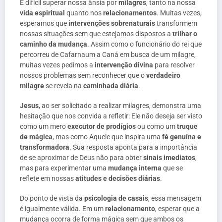
É difícil superar nossa ânsia por
milagres
, tanto na nossa
vida espiritual
quanto nos
relacionamentos
. Muitas vezes,
esperamos que
intervenções sobrenaturais
transformem
nossas situações sem que estejamos dispostos a
trilhar o
caminho da mudança
. Assim como o funcionário do rei que
percorreu de Cafarnaum a Caná em busca de um milagre,
muitas vezes pedimos a
intervenção divina
para resolver
nossos problemas sem reconhecer que o
verdadeiro
milagre
se revela na
caminhada diária
.
Jesus
, ao ser solicitado a realizar milagres, demonstra uma
hesitação que nos convida a refletir: Ele não deseja ser visto
como um mero
executor de prodígios
ou como um
truque
de mágica
, mas como Aquele que inspira uma
fé genuína e
transformadora
. Sua resposta aponta para a importância
de se aproximar de Deus não para obter
sinais imediatos
,
mas para experimentar uma
mudança interna
que se
reflete em nossas
atitudes e decisões diárias
.
Do ponto de vista da
psicologia de casais
, essa mensagem
é igualmente válida. Em um
relacionamento
, esperar que a
mudança ocorra de forma mágica sem que ambos os