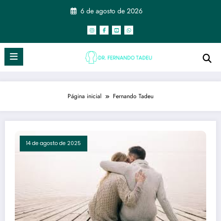
Pular
6 de agosto de 2026
para
o
conteúdo
Página inicial
Fernando Tadeu
14 de agosto de 2025