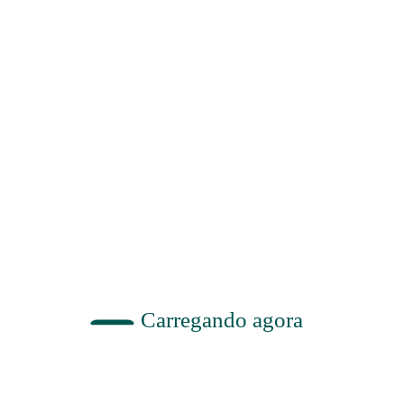
eitos
um do outro. A
decepção das expectativas
pode
asamento
. Por isso, é fundamental
recapitular sempre
de sexual
e o
diálogo
, para seguir em frente sem se
o amor
e a
conexão
que existia.
Carregando agora
Previous post
mento: A Importância do “Nós” na União