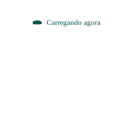
Carregando agora
Previous post
Como lidar com ciúmes excessivo?
Filósofos