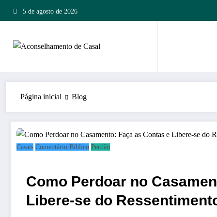
Pular
5 de agosto de 2026
para
o
conteúdo
Página inicial
Blog
Casais
Comentário Bíblico
Perdão
Como Perdoar no Casament
Libere-se do Ressentiment